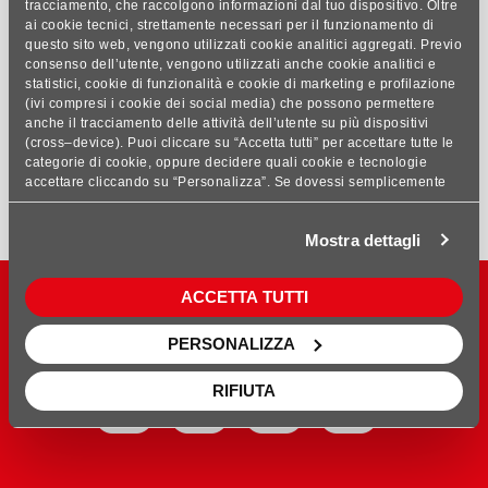
tracciamento, che raccolgono informazioni dal tuo dispositivo. Oltre
SP 308
ai cookie tecnici, strettamente necessari per il funzionamento di
questo sito web, vengono utilizzati cookie analitici aggregati. Previo
consenso dell’utente, vengono utilizzati anche cookie analitici e
statistici, cookie di funzionalità e cookie di marketing e profilazione
(ivi compresi i cookie dei social media) che possono permettere
anche il tracciamento delle attività dell’utente su più dispositivi
(cross–device). Puoi cliccare su “Accetta tutti” per accettare tutte le
categorie di cookie, oppure decidere quali cookie e tecnologie
21 - 22 di 22
accettare cliccando su “Personalizza”. Se dovessi semplicemente
chiudere questo banner, rifiutare i cookie o continuare a navigare,
1
...
3
4
5
saranno installati solo cookie tecnici analitici aggregati. Per
Mostra dettagli
maggiori dettagli, consulta le nostre sezioni Privacy Policy e Cookie
Policy, presenti nel footer del sito.
ACCETTA TUTTI
PERSONALIZZA
RIFIUTA