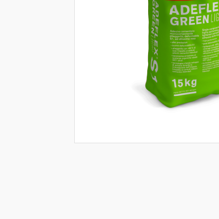
Impermeabilizzazione
Posa di pavimenti in legno
Finitura protettiva e decorativa