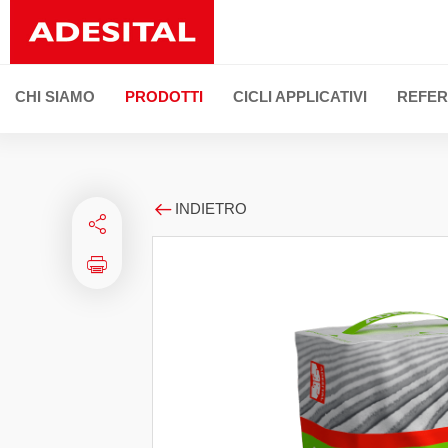
CHI SIAMO
PRODOTTI
CICLI APPLICATIVI
REFER
INDIETRO
LINEE DI PRODOTTO
TUTTI I PRODOT
Posa di ceramica e pietre naturali
Stuccatura delle fughe e sigillature elastiche
Ripristino della facciata
Deumidificazione e risanamento
Isolamento termoacustico
Preparazione di sottofondi