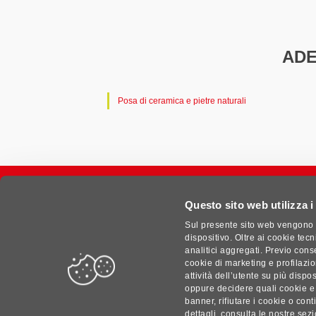
ADE
Posa di ceramica e pietre naturali
Questo sito web utilizza i
Sul presente sito web vengono u
dispositivo. Oltre ai cookie tec
analitici aggregati. Previo conse
cookie di marketing e profilazi
attività dell’utente su più dispo
oppure decidere quali cookie e
banner, rifiutare i cookie o con
|
Cookies Preferences
dettagli, consulta le nostre sezi