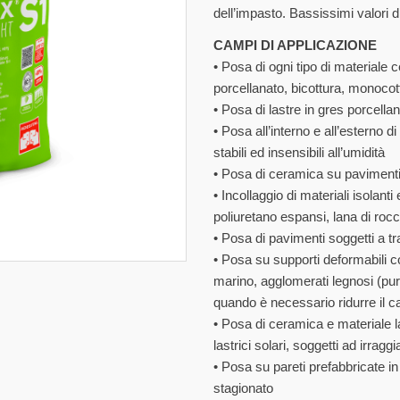
dell’impasto. Bassissimi valori
CAMPI DI APPLICAZIONE
• Posa di ogni tipo di materiale c
porcellanato, bicottura, monocott
• Posa di lastre in gres porcellan
• Posa all’interno e all’esterno 
stabili ed insensibili all’umidità
• Posa di ceramica su pavimenti 
• Incollaggio di materiali isolant
poliuretano espansi, lana di roc
• Posa di pavimenti soggetti a tr
• Posa su supporti deformabili
marino, agglomerati legnosi (purc
quando è necessario ridurre il car
• Posa di ceramica e materiale la
lastrici solari, soggetti ad irrag
• Posa su pareti prefabbricate i
stagionato