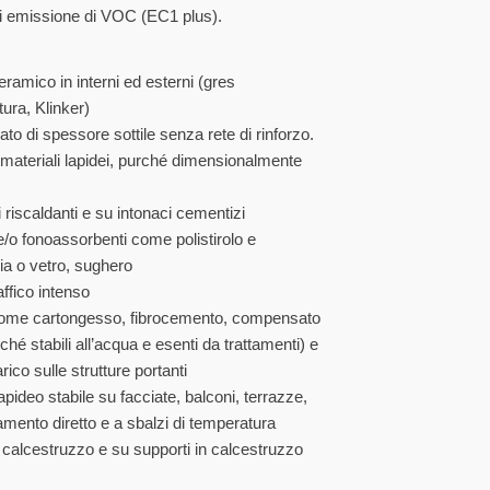
 di emissione di VOC (EC1 plus).
eramico in interni ed esterni (gres
ura, Klinker)
ato di spessore sottile senza rete di rinforzo.
di materiali lapidei, purché dimensionalmente
riscaldanti e su intonaci cementizi
i e/o fonoassorbenti come polistirolo e
cia o vetro, sughero
affico intenso
 come cartongesso, fibrocemento, compensato
hé stabili all’acqua e esenti da trattamenti) e
ico sulle strutture portanti
pideo stabile su facciate, balconi, terrazze,
giamento diretto e a sbalzi di temperatura
n calcestruzzo e su supporti in calcestruzzo