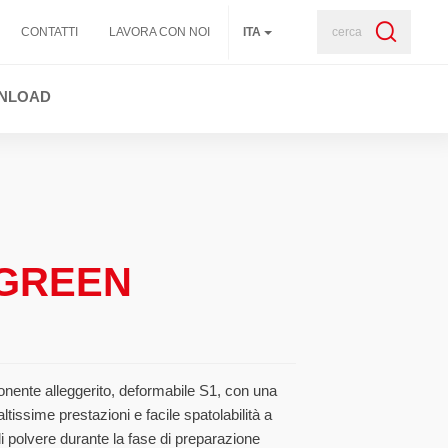
cerca
CONTATTI
LAVORA CON NOI
ITA
NLOAD
 GREEN
nte alleggerito, deformabile S1, con una
tissime prestazioni e facile spatolabilità a
i polvere durante la fase di preparazione