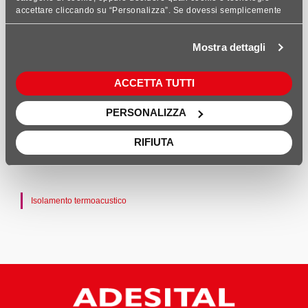
accettare cliccando su “Personalizza”. Se dovessi semplicemente
Scheda Tecnica
chiudere questo banner, rifiutare i cookie o continuare a navigare,
saranno installati solo cookie tecnici analitici aggregati. Per
Mostra dettagli
maggiori dettagli, consulta le nostre sezioni Privacy Policy e Cookie
Policy, presenti nel footer del sito.
ACCETTA TUTTI
PERSONALIZZA
RIFIUTA
ADETHERM EPS GRAF 100 CAM fa parte
delle linee:
Isolamento termoacustico