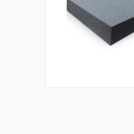
Impermeabilizzazione
Posa di pavimenti in legno
Finitura protettiva e decorativa