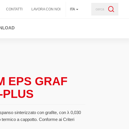
cerca
CONTATTI
LAVORA CON NOI
ITA
NLOAD
 EPS GRAF
Λ-PLUS
espanso sinterizzato con grafite, con λ 0,030
 termico a cappotto. Conforme ai Criteri