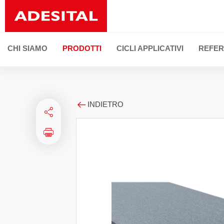
CHI SIAMO
PRODOTTI
CICLI APPLICATIVI
REFER
INDIETRO
LINEE DI PRODOTTO
TUTTI I PRODOT
Posa di ceramica e pietre naturali
Stuccatura delle fughe e sigillature elastiche
Ripristino della facciata
Deumidificazione e risanamento
Isolamento termoacustico
Preparazione di sottofondi