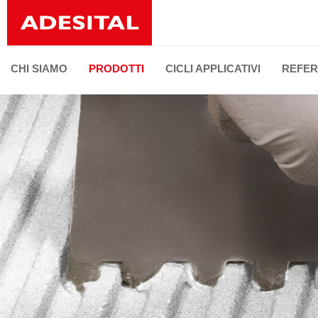
CHI SIAMO
PRODOTTI
CICLI APPLICATIVI
REFER
LINEE DI PRODOTTO
TUTTI I PRODOT
Posa di ceramica e pietre naturali
Stuccatura delle fughe e sigillature elastiche
Ripristino della facciata
Deumidificazione e risanamento
Isolamento termoacustico
Preparazione di sottofondi