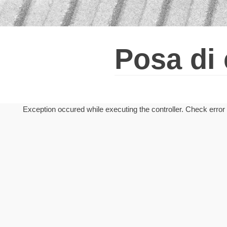
Impermeabilizzazione
Posa di pavimenti in legno
Finitura protettiva e decorativa
Posa di 
Exception occured while executing the controller. Check error l