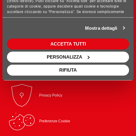
(cross–device). Puoi cliccare su “Accetta tutti” per accettare tutte le
categorie di cookie, oppure decidere quali cookie e tecnologie
accettare cliccando su “Personalizza”. Se dovessi semplicemente
chiudere questo banner, rifiutare i cookie o continuare a navigare,
saranno installati solo cookie tecnici analitici aggregati. Per
Mostra dettagli
maggiori dettagli, consulta le nostre sezioni Privacy Policy e Cookie
Policy, presenti nel footer del sito.
ACCETTA TUTTI
PERSONALIZZA
Cookie Policy
RIFIUTA
Privacy Policy
Preferenze Cookie