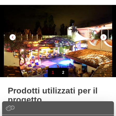
1
2
Prodotti utilizzati
per il
progetto