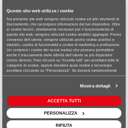
Questo sito web utilizza i cookie
ADEFLEX T
Sul presente sito web vengono utilizzati cookie ed altri strumenti di
Adesivo impermeabilizzante
tracciamento, che raccolgono informazioni dal tuo dispositivo. Oltre
bicomponente per pietre naturali e
ai cookie tecnici, strettamente necessari per il funzionamento di
piastrelle…
questo sito web, vengono utilizzati cookie analitici aggregati. Previo
consenso dell’utente, vengono utilizzati anche cookie analitici e
statistici, cookie di funzionalità e cookie di marketing e profilazione
(ivi compresi i cookie dei social media) che possono permettere
anche il tracciamento delle attività dell’utente su più dispositivi
(cross–device). Puoi cliccare su “Accetta tutti” per accettare tutte le
categorie di cookie, oppure decidere quali cookie e tecnologie
accettare cliccando su “Personalizza”. Se dovessi semplicemente
chiudere questo banner, rifiutare i cookie o continuare a navigare,
saranno installati solo cookie tecnici analitici aggregati. Per
Mostra dettagli
maggiori dettagli, consulta le nostre sezioni Privacy Policy e Cookie
ADEGRES Bianco Flash -
Policy, presenti nel footer del sito.
Grigio Superscorrevole
ACCETTA TUTTI
Adesivo cementizio a leganti misti
con lungo tempo aperto per
materiali…
PERSONALIZZA
RIFIUTA